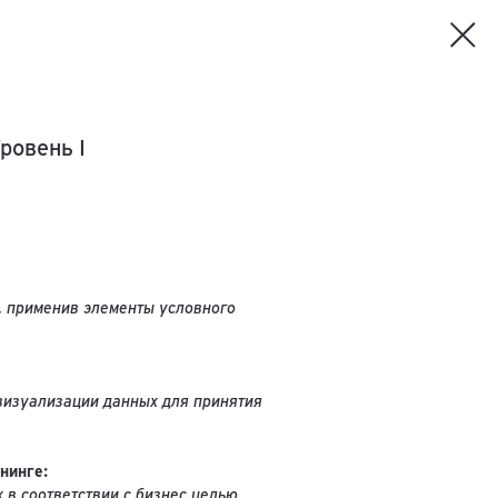
ровень I
», применив элементы условного
визуализации данных для принятия
нинге:
в соответствии с бизнес целью,