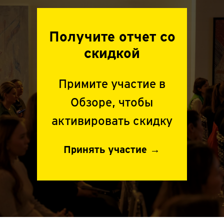
Получите отчет со
скидкой
Примите участие в
Обзоре, чтобы
активировать скидку
Принять участие →