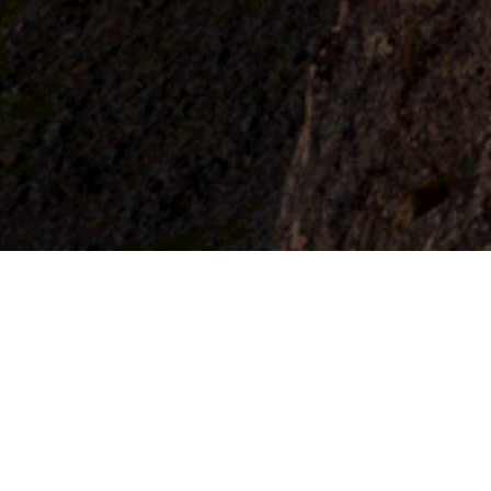
Ф.И.О.
Компания