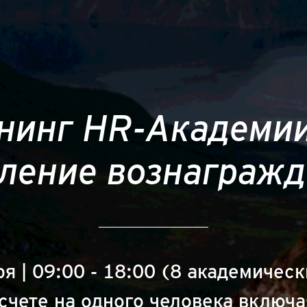
нинг HR-Академи
ление вознаграж
ря | 09:00 - 18:00 (8 академическ
счете на одного человека включ