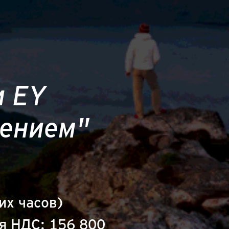
и EY
дением"
их часов)
ая НДС: 156 800