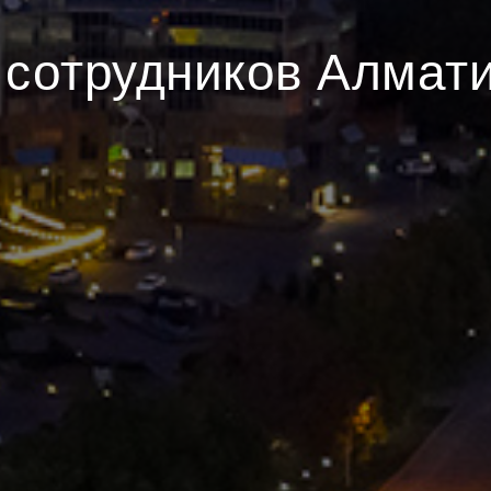
сотрудников Алмат