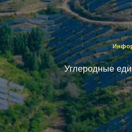
Инфор
Углеродные еди