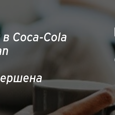
в Coca-Cola
an
вершена