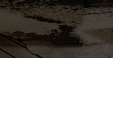
Ф.И.О.
Компания